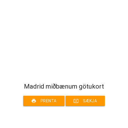
Madrid miðbænum götukort
print
system_update_alt
PRENTA
SÆKJA